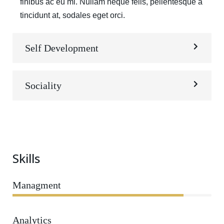
finibus ac eu mi. Nullam neque felis, pellentesque a
tincidunt at, sodales eget orci.
Self Development
Sociality
Skills
Managment
86%
Analytics
66%