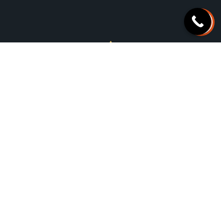
+1-469-999-3155
12114 S. Pipeline Rd Suite #216, Euless, TX 76040
info@djlimos.com