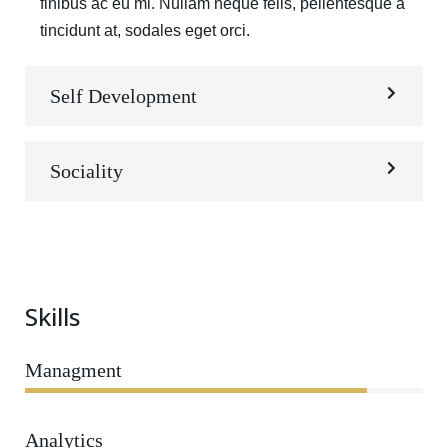
finibus ac eu mi. Nullam neque felis, pellentesque a
tincidunt at, sodales eget orci.
Self Development
Sociality
Skills
Managment
86%
Analytics
66%