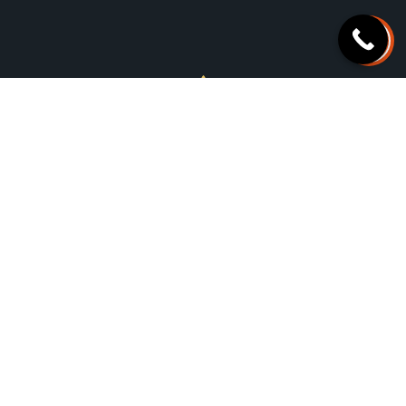
+1-469-999-3155
12114 S. Pipeline Rd Suite #216, Euless, TX 76040
info@djlimos.com